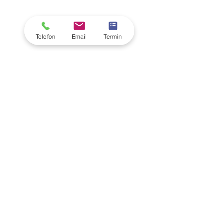
Telefon
Email
Termin
Wir stellen uns vor
Häufig werden wir mit großen Augen
angeschaut, wenn wir erzählen, was wir
studiert haben. Dabei ist es schnell übersetzt.
Ökotrophologie ist die Lehre der Haushalts-
und Ernährungswissenschaften.